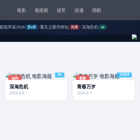
电影
电视剧
综艺
动漫
短剧
超级声音2026
重生之都市修仙
深海危机
第8期
热播
4K
4K
1080P
动作
青春
深海危机
青春万岁
生以智谋搅动天下棋局。
2026
·
8.9
2026
·
8.1