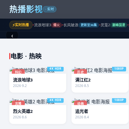
热播影视
· 实时
⚡
流浪地球3
长风破浪
灵笼2
实时热播
爆火
更新至36集
巅峰国漫
‹
★ 8.8
古装 / 权谋
热播剧
电影 · 热映
长风破浪
4K HDR
1080P
科幻
历史
流浪地球3
满江红2
风云变幻的朝堂之上，一介布衣书
2026
·
9.2
2026
·
8.5
权谋与情义的对决，谁主沉浮？
4K HDR
1080P
灾难
动画
烈火英雄2
追光者
▶ 立即播放
2026
·
8.6
2026
·
8.4