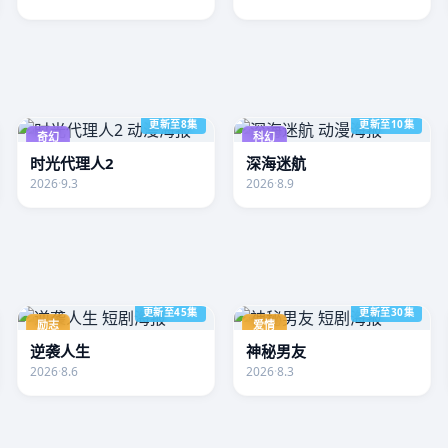
更新至8集
更新至10集
奇幻
科幻
时光代理人2
深海迷航
2026
·
9.3
2026
·
8.9
更新至45集
更新至30集
励志
爱情
逆袭人生
神秘男友
2026
·
8.6
2026
·
8.3