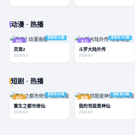
动漫 · 热播
更新至12集
更新至156集
科幻
玄幻
灵笼2
斗罗大陆外传
2026
·
9.5
2026
·
9.1
短剧 · 热播
更新至80集
更新至60集
玄幻
喜剧
重生之都市修仙
我的邻居是神仙
2026
·
8.8
2026
·
8.5