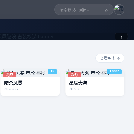
⌕
›
查看更多 →
4K
1080P
犯罪
科幻
暗杀风暴
星辰大海
2026
·
8.7
2026
·
8.3